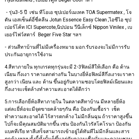
- รุ่น3-5 ปี เช่น ทีโอเอ ซุปเปอร์เมเทค TOA Supermatex , โจ
ตัน เอสเซ็นต์อี่ซี่คลีน Jotun Essence Easy Clean ,ไอซีไอ ซุป
เปอร์โค้ท ICI Supercote,นิปปอน วีนีเล็กซ์ Nippon Vinilex , เบ
เยอร์ไฟว์สตาร์ Beger Five Star ฯลฯ
- ส่วนสีทาบ้านที่ไม่มีเครื่องหมาย มอก.รับรองจะไม่มีการรับ
ประกันอายุการใช้งาน
4.สีทาภายใน ทุกเกรดทุกรุ่นจะมี 2-3ฟิลม์สีให้เลือก คือ ด้าน
เนียน กึ่งเงา ราคาแตกต่างกัน ในบางยี่ห้อฟิลม์สีกึ่งเงาจะราคา
สูงกว่า เนียน และ ด้าน ขึ้นอยู่กับความชอบโดยฟิลม์เนียนและ
กึ่งเงาจะเช็ดล้างทำความสะอาดได้ดีกว่า
5.การเลือกยี่ห้อสีทาภายใน ในตลาดสีทาบ้าน มีหลายยี่ห้อ
แต่ละยี่ห้อจะมีจุดขายคล้ายๆกัน คือ ป้องกันเชื้อรา เช็ด
ทำความสะอาดได้ ไร้สารตกค้าง ไม่มีกลิ่นฉุน ถ้าราคาสูงขึ้น
ไปก็จะมีคุณสมบัติมากขึ้น เช่น ป้องกันไวรัสโคโรนา ป้องกัน
แบคทีเรีย ทาสีเสร็จสามารถเข้าอยู่ได้ทันทีไม่มีกลิ่นและสาร
ตกค้างฯลฯ ทั้งนี้ทั้งนั้นก็ขึ้นอยู่กับความเชื่อมั่นและความชอบ