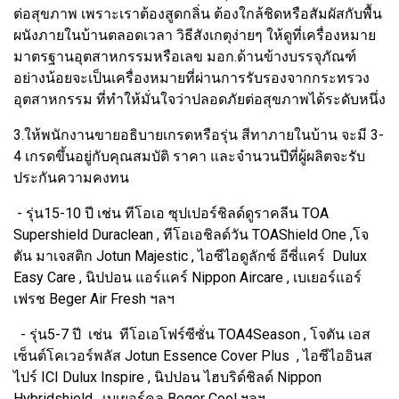
ต่อสุขภาพ เพราะเราต้องสูดกลิ่น ต้องใกล้ชิดหรือสัมผัสกับพื้น
ผนังภายในบ้านตลอดเวลา วิธีสังเกตุง่ายๆ ให้ดูที่เครื่องหมาย
มาตรฐานอุตสาหกรรมหรือเลข มอก.ด้านข้างบรรจุภัณฑ์
อย่างน้อยจะเป็นเครื่องหมายที่ผ่านการรับรองจากกระทรวง
อุตสาหกรรม ที่ทำให้มั่นใจว่าปลอดภัยต่อสุขภาพได้ระดับหนึ่ง
3.ให้พนักงานขายอธิบายเกรดหรือรุ่น สีทาภายในบ้าน จะมี 3-
4 เกรดขึ้นอยู่กับคุณสมบัติ ราคา และจำนวนปีที่ผู้ผลิตจะรับ
ประกันความคงทน
- รุ่น15-10 ปี เช่น ทีโอเอ ซุปเปอร์ชิลด์ดูราคลีน TOA
Supershield Duraclean , ทีโอเอชิลด์วัน TOAShield One ,โจ
ตัน มาเจสติก Jotun Majestic , ไอซีไอดูลักซ์ อีซี่แคร์ Dulux
Easy Care , นิปปอน แอร์แคร์ Nippon Aircare , เบเยอร์แอร์
เฟรช Beger Air Fresh ฯลฯ
- รุ่น5-7 ปี เช่น ทีโอเอโฟร์ซีซั่น TOA4Season , โจตัน เอส
เซ็นต์โคเวอร์พลัส Jotun Essence Cover Plus , ไอซีไออินส
ไปร์ ICI Dulux Inspire , นิปปอน ไฮบริด์ชิลด์ Nippon
Hybridshield , เบเยอร์คูล Beger Cool ฯลฯ