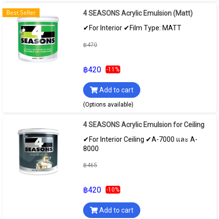
Best Seller
4 SEASONS Acrylic Emulsion (Matt)
✔For Interior ✔Film Type: MATT
฿470
฿420
-11%
Add to cart
(Options available)
4 SEASONS Acrylic Emulsion for Ceiling
✔For Interior Ceiling ✔A-7000 และ A-
8000
฿465
฿420
-10%
Add to cart