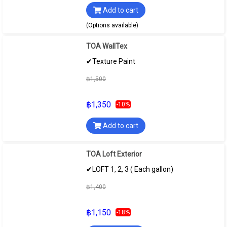
Add to cart
(Options available)
TOA WallTex
✔Texture Paint
฿1,500
฿1,350
-10%
Add to cart
TOA Loft Exterior
✔LOFT 1, 2, 3 ( Each gallon)
฿1,400
฿1,150
-18%