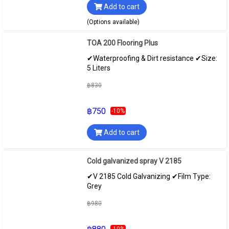
Add to cart
(Options available)
TOA 200 Flooring Plus
✔Waterproofing & Dirt resistance ✔Size:
5 Liters
฿830
฿750
-10%
Add to cart
Cold galvanized spray V 2185
✔V 2185 Cold Galvanizing ✔Film Type:
Grey
฿980
-10%