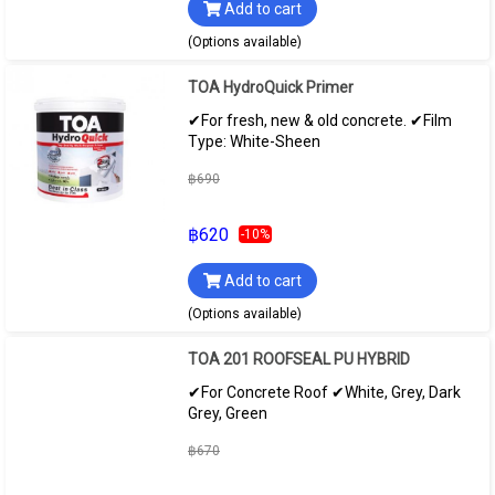
Add to cart
(Options available)
TOA HydroQuick Primer
✔For fresh, new & old concrete. ✔Film
Type: White-Sheen
฿690
฿620
-10%
Add to cart
(Options available)
TOA 201 ROOFSEAL PU HYBRID
✔For Concrete Roof ✔White, Grey, Dark
Grey, Green
฿670