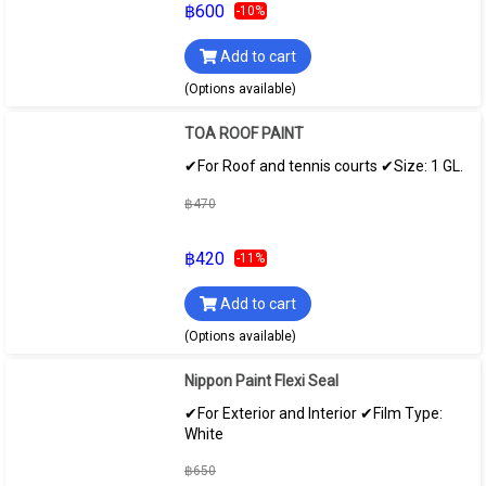
฿600
-10%
Add to cart
(Options available)
TOA ROOF PAINT
✔For Roof and tennis courts ✔Size: 1 GL.
฿470
฿420
-11%
Add to cart
(Options available)
Nippon Paint Flexi Seal
✔For Exterior and Interior ✔Film Type:
White
฿650