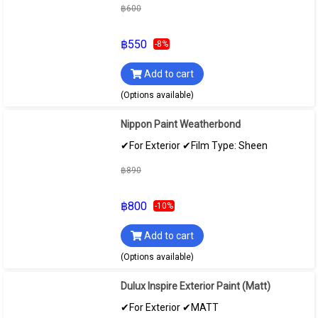
฿600
฿550
-8%
Add to cart
(Options available)
Nippon Paint Weatherbond
✔For Exterior ✔Film Type: Sheen
฿890
฿800
-10%
Add to cart
(Options available)
Dulux Inspire Exterior Paint (Matt)
✔For Exterior ✔MATT