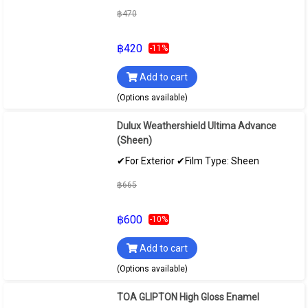
฿470
฿420
-11%
Add to cart
(Options available)
Dulux Weathershield Ultima Advance
(Sheen)
✔For Exterior ✔Film Type: Sheen
฿665
฿600
-10%
Add to cart
(Options available)
TOA GLIPTON High Gloss Enamel