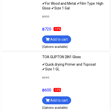
✔For Wood and Metal ✔Film Type: High
Gloss ✔Size 1 Gal.
฿800
฿720
-10%
Add to cart
(Options available)
TOA GLIPTON 2IN1 Gloss
✔Quick drying Primer and Topcoat
✔Size 1 GL.
฿665
฿600
-10%
Add to cart
(Options available)