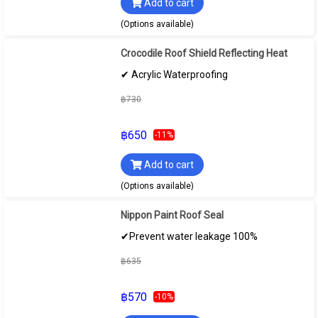
Add to cart
(Options available)
Crocodile Roof Shield Reflecting Heat
✔ Acrylic Waterproofing
฿730
฿650
-11%
Add to cart
(Options available)
Nippon Paint Roof Seal
✔Prevent water leakage 100%
฿635
฿570
-10%