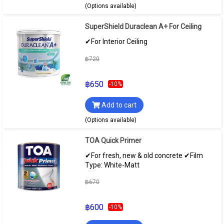
(Options available)
SuperShield Duraclean A+ For Ceiling
✔For Interior Ceiling
฿720
฿650
-10%
Add to cart
(Options available)
TOA Quick Primer
✔For fresh, new & old concrete ✔Film
Type: White-Matt
฿670
฿600
-10%