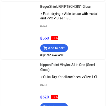
BegerShield GRIPTECH 2IN1 Gloss
✔Fast- drying ✔Able to use with metal
and PVC ✔Size 1 GL.
฿720
฿650
-10%
Add to cart
(Options available)
Nippon Paint Vinylex All in One (Semi
Gloss)
✔Quick Dry, for all surfaces ✔Size 1 GL.
฿690
฿620
-10%