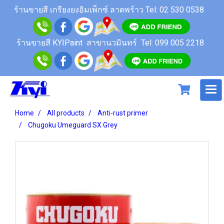
ร้านขายสี เกรียงยงอิมเพ็กซ์ ลาดพร้าว
Tel: 02 530 0538
ร้านขายสี KYIPaint สาขานวมินทร์
Tel: 099 005 2218
Home
All products
Anti-rust primer
Chugoku Umeguard SX Grey