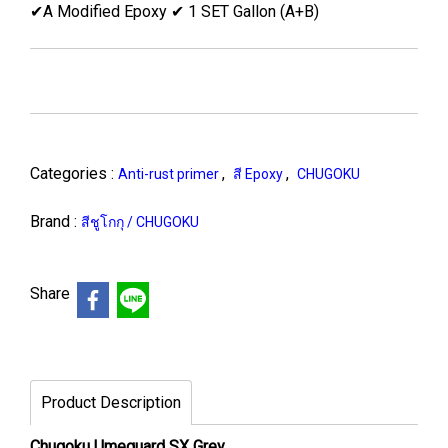
✔A Modified Epoxy ✔ 1 SET Gallon (A+B)
Categories :
,
,
Anti-rust primer
สี Epoxy
CHUGOKU
Brand :
สีชูโกกุ / CHUGOKU
Share
Product Description
Chugoku Umeguard SX Grey