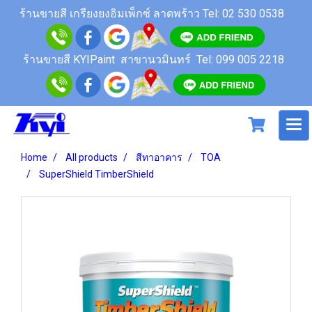
ร้านขายสี เกรียงยงอิมเพ็กซ์ ลาดพร้าว
Tel: 02 530 0538
ร้านขายสี KYIPaint สาขานวมินทร์
Tel: 099 005 2218
Home
All products
สีทาอาคาร
TOA
SuperShield TimberShield