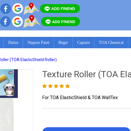
Dulux
Nippon Paint
Beger
Captain
TOA Chemical
oller (TOA ElasticShield Roller)
Texture Roller (TOA Ela
For TOA ElasticShield & TOA WallTex