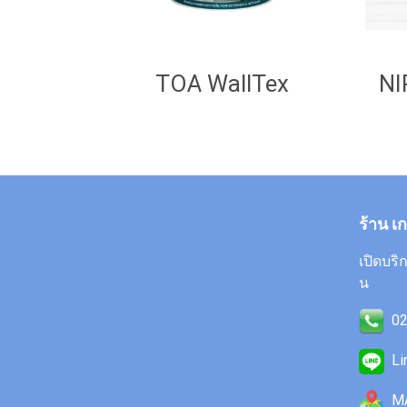
TOA WallTex
ร้าน เ
เปิดบริก
น
02
Li
M