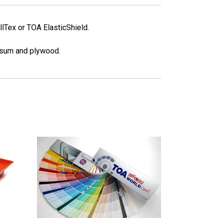
llTex or TOA ElasticShield.
ypsum and plywood.