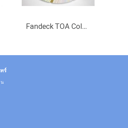
Fandeck TOA Color World
ทร์
0 น