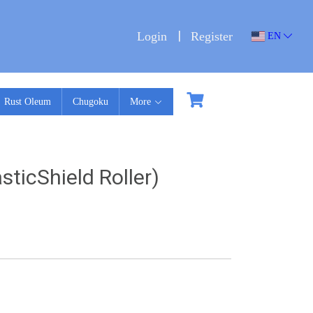
Login
Register
EN
Rust Oleum
Chugoku
More
sticShield Roller)