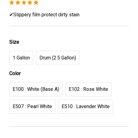
✔Slippery film protect dirty stain
Size
1 Gallon
Drum (2.5 Gallon)
Color
E100 : White (Base A)
E102 : Rose White
E507 : Pearl White
E510 : Lavender White