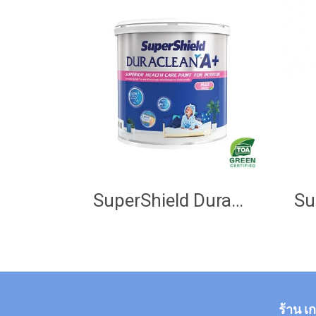
SuperShield Duraclean A+ Matt
ร้าน เ