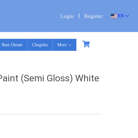
Login
Register
EN
Rust Oleum
Chugoku
More
aint (Semi Gloss) White