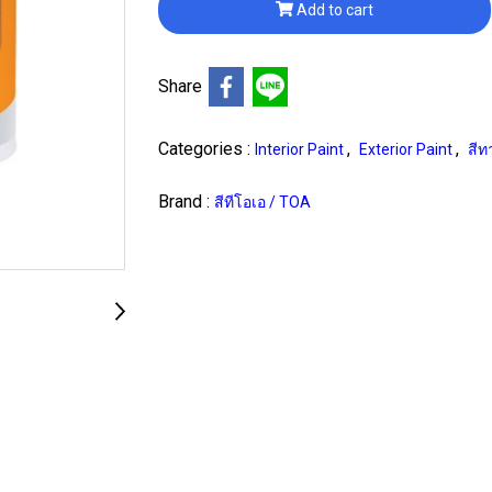
Add to cart
Share
Categories :
,
,
Interior Paint
Exterior Paint
สี
Brand :
สีทีโอเอ / TOA