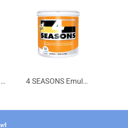
SuperShield Duraclean Matt
4 SEASONS Emulsion Paint (Semi Gloss)
ทร์