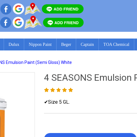
Dulux
Nippon Paint
Beger
Captain
TOA Chemical
S Emulsion Paint (Semi Gloss) White
4 SEASONS Emulsion P
✔Size 5 GL.