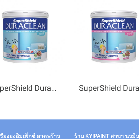
SuperShield Duraclean
กรียงยงอิมเพ็กซ์ ลาดพร้าว
ร้าน KYIPAINT สาขา นวมิน