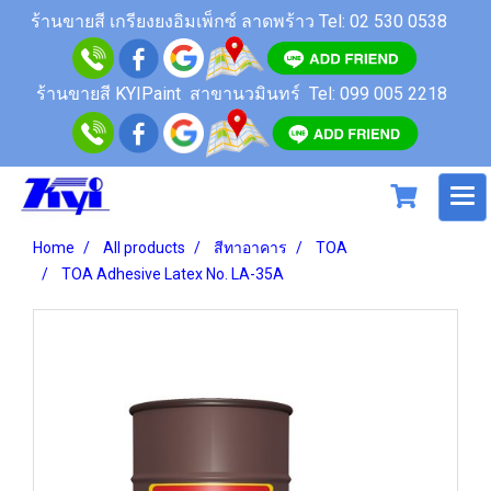
ร้านขายสี เกรียงยงอิมเพ็กซ์ ลาดพร้าว
Tel: 02 530 0538
ร้านขายสี KYIPaint สาขานวมินทร์
Tel: 099 005 2218
Home
All products
สีทาอาคาร
TOA
TOA Adhesive Latex No. LA-35A