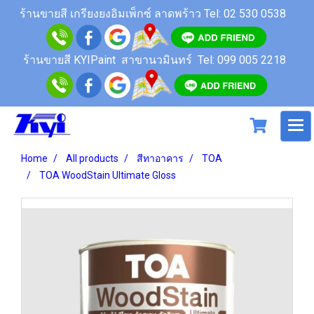
ร้านขายสี เกรียงยงอิมเพ็กซ์ ลาดพร้าว
Tel: 02 530 0538
ร้านขายสี KYIPaint สาขานวมินทร์
Tel: 099 005 2218
Home
All products
สีทาอาคาร
TOA
TOA WoodStain Ultimate Gloss