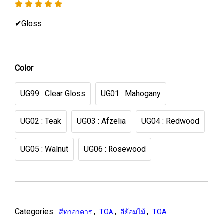
✔Gloss
Color
UG99 : Clear Gloss
UG01 : Mahogany
UG02 : Teak
UG03 : Afzelia
UG04 : Redwood
UG05 : Walnut
UG06 : Rosewood
Categories :
,
,
,
สีทาอาคาร
TOA
สีย้อมไม้
TOA