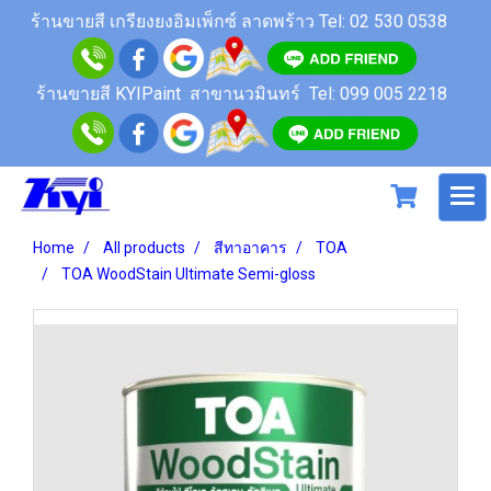
ร้านขายสี เกรียงยงอิมเพ็กซ์ ลาดพร้าว
Tel: 02 530 0538
ร้านขายสี KYIPaint สาขานวมินทร์
Tel: 099 005 2218
Home
All products
สีทาอาคาร
TOA
TOA WoodStain Ultimate Semi-gloss