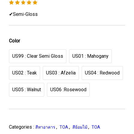
✔Semi-Gloss
Color
US99 : Clear Semi Gloss
US01 : Mahogany
US02 : Teak
US03 : Afzelia
US04 : Redwood
US05 : Walnut
US06 :Rosewood
Categories :
,
,
,
สีทาอาคาร
TOA
สีย้อมไม้
TOA