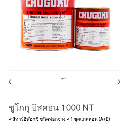
ชูโกกุ บิสคอน 1000 NT
✔สีทาร์อิพ๊อกซี่ ชนิดฟอกจาง ✔1 ชุดแกลลอน (A+B)