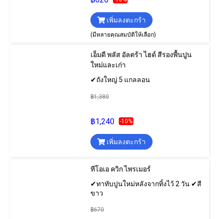
เพิ่มลงตะกร้า
(มีหลายคุณสมบัติให้เลือก)
เอ็มดี พลัส อัลตร้า ไฮด์ สีรองพื้นปูน
ใหม่และเก่า
✔ถังใหญ่ 5 แกลลอน
฿1,380
฿1,240
-10%
เพิ่มลงตะกร้า
ทีโอเอ ควิก ไพรเมอร์
✔ทาทับปูนใหม่หลังจากทิ้งไว้ 2 วัน ✔สี
ขาว
฿670