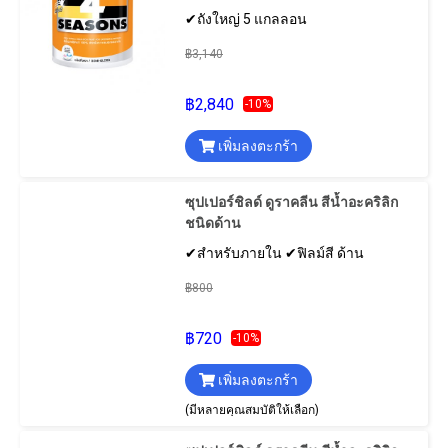
✔ถังใหญ่ 5 แกลลอน
฿3,140
฿2,840
-10%
เพิ่มลงตะกร้า
ซุปเปอร์ชิลด์ ดูราคลีน สีน้ำอะคริลิก
ชนิดด้าน
✔สำหรับภายใน ✔ฟิลม์สี ด้าน
฿800
฿720
-10%
เพิ่มลงตะกร้า
(มีหลายคุณสมบัติให้เลือก)