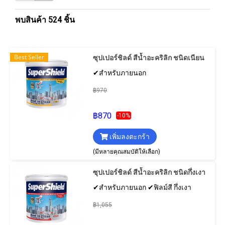
พบสินค้า 524 ชิ้น
Best Seller
ซุปเปอร์ชิลด์ สีน้ำอะคริลิก ชนิดเนียน
✔สำหรับภายนอก
฿970
฿870
-10%
เพิ่มลงตะกร้า
(มีหลายคุณสมบัติให้เลือก)
ซุปเปอร์ชิลด์ สีน้ำอะคริลิก ชนิดกึ่งเงา
✔สำหรับภายนอก ✔ฟิลม์สี กึ่งเงา
฿1,055