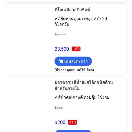
ทีโอเอ อีลาสติกชิลด์
✔สียืดหยุ่นคุณภาพสูง ✔ถัง 20
กิโลกรัม
฿3,900
฿3,500
-10%
เพิ่มลงตะกร้า
(มีหลายคุณสมบัติให้เลือก)
ปลาฉลาม สีน้ำอะคริลิกชนิดด้าน
สำหรับภายใน
✔สีน้ำคุณภาพดี ครบคุ้ม ใช้ง่าย
฿225
฿200
-11%