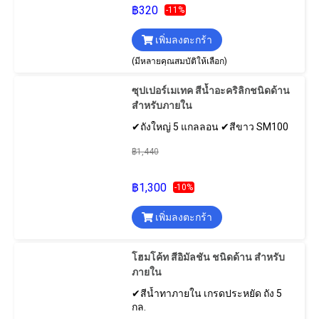
฿320
-11%
เพิ่มลงตะกร้า
(มีหลายคุณสมบัติให้เลือก)
ซุปเปอร์เมเทค สีน้ำอะคริลิกชนิดด้าน
สําหรับภายใน
✔ถังใหญ่ 5 แกลลอน ✔สีขาว SM100
฿1,440
฿1,300
-10%
เพิ่มลงตะกร้า
โฮมโค้ท สีอิมัลชัน ชนิดด้าน สําหรับ
ภายใน
✔สีน้ำทาภายใน เกรดประหยัด ถัง 5
กล.