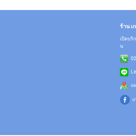
ร้าน เ
เปิดบริก
น
02
Li
แผ
เก