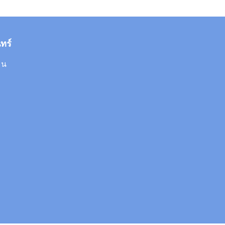
ทร์
 น