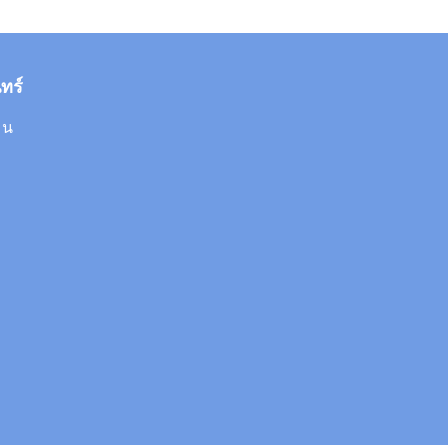
ทร์
 น