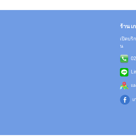
ร้าน เ
เปิดบริก
น
02
Li
แผ
เก