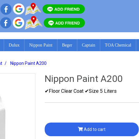
Dulux
Nippon Paint
Beger
Captain
TOA Chemical
nt
Nippon Paint A200
Nippon Paint A200
✔Floor Clear Coat ✔Size 5 Liters
Add to cart