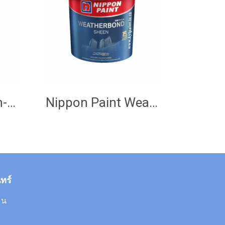
Nippon Paint 3-in-One
Nippon Paint Weatherbond
ทร์
0 น