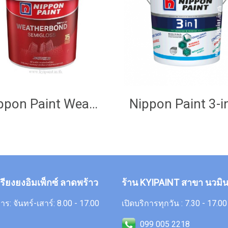
Nippon Paint Weatherbond (SemiGloss)
กรียงยงอิมเพ็กซ์ ลาดพร้าว
ร้าน KYIPAINT สาขา นวมิน
าร: จันทร์-เสาร์: 8.00 - 17.00
เปิดบริการทุกวัน : 7.30 - 17.0
099 005 2218