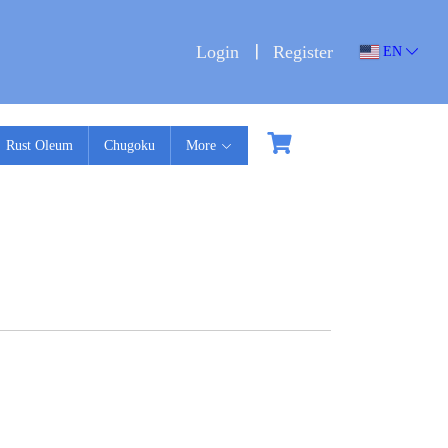
Login
Register
EN
Rust Oleum
Chugoku
More