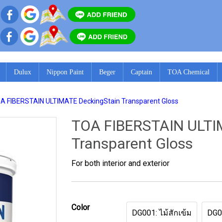
Dulux
Nippon Paint
Beger
Captain
TOA Chemical
A FIBERSTAIN ULTIMATE DeckingStain Transparent Gloss
TOA FIBERSTAIN ULTI
Transparent Gloss
For both interior and exterior
Color
DG001: ไม้สักเข้ม
DG00