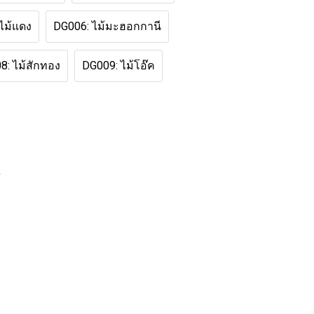
ไม้แดง
DG006: ไม้มะฮอกกานี
8: ไม้สักทอง
DG009: ไม้โอ๊ค
A