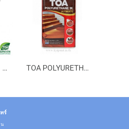
TOA FIBERSTAIN ULTIMATE DeckingStain Opaque Semi-Gloss
TOA POLYURETHANE 1K ULTIMATE
ทร์
0 น