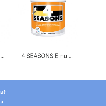
SuperShield Duraclean
4 SEASONS Emulsion Paint (Semi Gloss)
ทร์
0 น