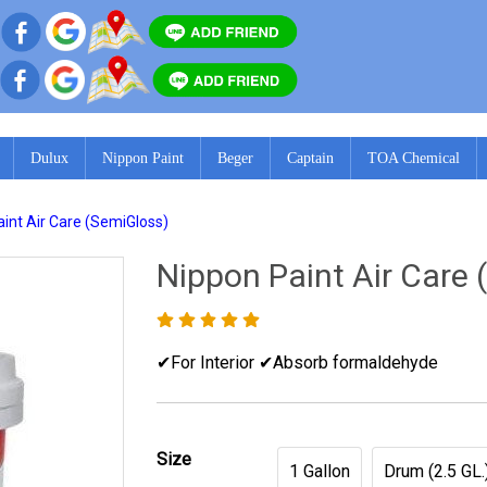
Dulux
Nippon Paint
Beger
Captain
TOA Chemical
int Air Care (SemiGloss)
Nippon Paint Air Care
✔For Interior ✔Absorb formaldehyde
Size
1 Gallon
Drum (2.5 GL.