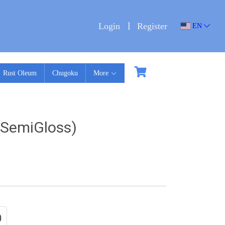
Login
Register
EN
Rust Oleum
Chugoku
More
 (SemiGloss)
)