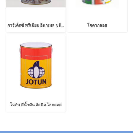
การ์เด็กซ์ พรีเมียม อีนาเมล ชนิดเงา
โจตากลอส
โจตัน สีน้ำมัน อัลคิด ไฮกลอส