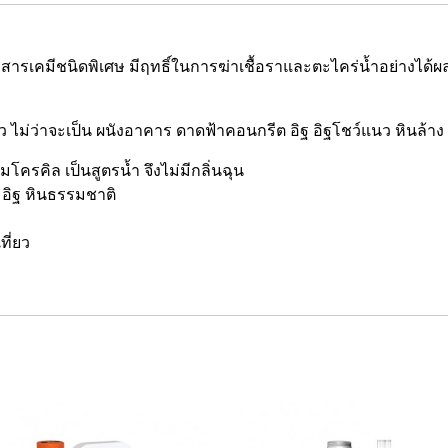
่มีสารเคมีชนิดพิเศษ มีฤทธิ์ในการฆ่าเชื้อราและตะไคร่น้ำอย่างได
ิว ไม่ว่าจะเป็น ผนังอาคาร ดาดฟ้าคอนกรีต อิฐ อิฐโชว์แนว หินล้า
โครคิล เป็นสูตรน้ำ จึงไม่มีกลิ่นฉุน
ต อิฐ หินธรรมชาติ
ี่ยว