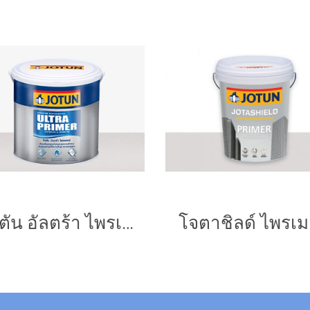
โจตัน อัลตร้า ไพรเมอร์
โจตาชิลด์ ไพรเม