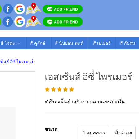
สี โจตัน
สี ดูลักซ์
สี นิปปอนเพนต์
สี เบเยอร์
สี กัปตัน
ซ้นส์ อีซี่ ไพรเมอร์
เอสเซ้นส์ อีซี่ ไพรเมอร์
✔สีรองพื้นสำหรับภายนอกและภายใน
ขนาด
1 แกลลอน
ถัง 5 กล