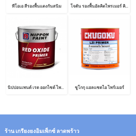
ทีโอเอ สีรองพื้นแดงกันสนิม
โจตัน รองพื้นอัลคิดไพรเมอร์ คิวดี
นิปปอนเพนต์ เรด ออกไซด์ ไพรเมอร์
ชูโกกุ แอลแซดไอ ไพร์เมอร์
ร้าน เกรียงยงอิมเพ็กซ์ ลาดพร้าว