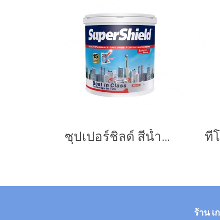
ซุปเปอร์ชิลด์ สีน้ำอะคริลิก ชนิดกึ่งเงา
ร้าน เ