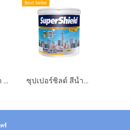
Best Seller
ทีโอเอ 7 in 1 ชนิด กึ่งเงา
ซุปเปอร์ชิลด์ สีน้ำอะคริลิก ชนิดเนียน
ทร์