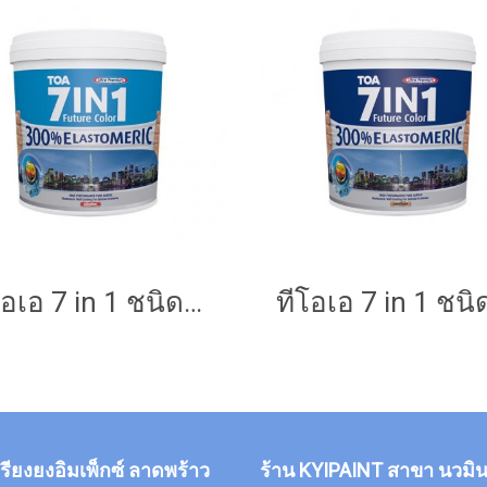
ทีโอเอ 7 in 1 ชนิดกึ่งเนียน
กรียงยงอิมเพ็กซ์ ลาดพร้าว
ร้าน KYIPAINT สาขา นวมิน