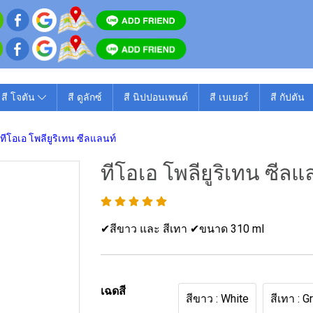
สี โจตัน
สี ดูลักซ์
สี นิปปอนเพนต์
สี เบเยอร์
สี กัปตัน
ทีโอเอ โพลียูริเทน ซีลแลนท์
ทีโอเอ โพลียูริเทน ซีลแ
✔สีขาว และ สีเทา ✔ขนาด 310 ml
เฉดสี
สีขาว : White
สีเทา : G