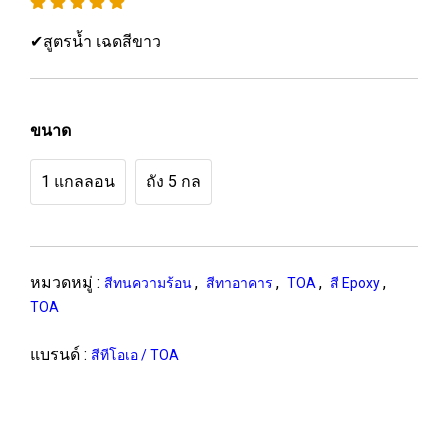
✔สูตรน้ำ เฉดสีขาว
ขนาด
1 แกลลอน
ถัง 5 กล
หมวดหมู่ :
,
,
,
,
สีทนความร้อน
สีทาอาคาร
TOA
สี Epoxy
TOA
แบรนด์ :
สีทีโอเอ / TOA