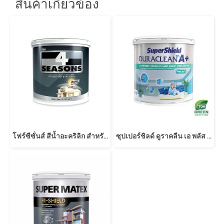
สินค้าเกี่ยวข้อง
โฟร์ซีซั่นส์ สีน้ำอะคริลิก สําหรับทาฝ้าเพดาน
ซุปเปอร์ชิลด์ ดูราคลีน เอ พลัส ทาฝ้าเพดาน