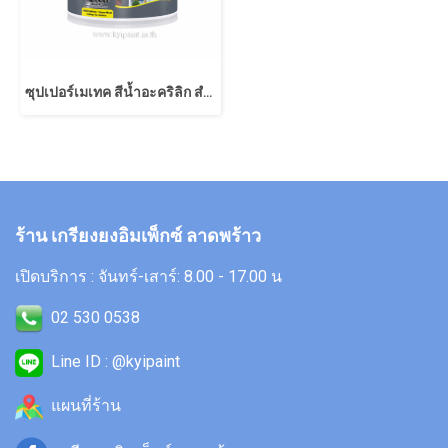
ซุปเปอร์เมเทค สีน้ำอะคริลิก สําหรับทาฝ้าเพดาน
ร้าน เกรียงยงอิมเพ็กซ์ ลาดพร้าว
เปิดบริการ : จันทร์-เสาร์: 8.00 - 17.00 น
02 530 0538
Line ID : @kyipaint
แผนที่ร้าน