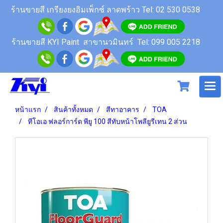
ร้านขายสี
เกรียงยงอิมเพ็กซ์ ลาดพร้าว
Tel: 02 530 0538
ร้านขายสี KYI Paint สาขานวมินทร์
Tel: 099 005 2218
หน้าแรก
สินค้าทั้งหมด
สีทาอาคาร
TOA
ทีโอเอ ฟลอร์การ์ด พียู 100 สีทับหน้าโพลียูรีเทน 2 ส่วน