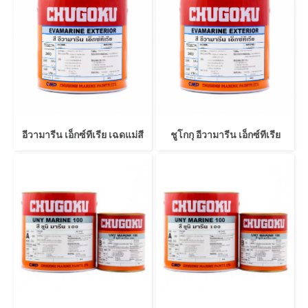
อีวามารีน เอ็กซ์ทีเรีย เฉดแม่สี
ชูโกกุ อีวามารีน เอ็กซ์ทีเรีย