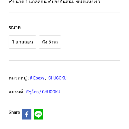
✔ขนาด 1 แกลลอน ✔ป้องกันสนิม ชนิดแห้งเร็ว
ขนาด
1 แกลลอน
ถัง 5 กล
หมวดหมู่ :
,
สี Epoxy
CHUGOKU
แบรนด์ :
สีชูโกกุ / CHUGOKU
Share