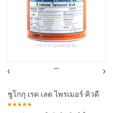
ชูโกกุ เรด เลด ไพรเมอร์ คิวดี