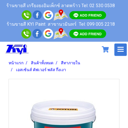
ร้านขายสี
เกรียงยงอิมเพ็กซ์ ลาดพร้าว
Tel: 02 530 0538
ร้านขายสี KYI Paint สาขานวมินทร์
Tel: 099 005 2218
หน้าแรก
สินค้าทั้งหมด
สีทาภายใน
เอสเซ้นส์ คัฟเวอร์ พลัส กึ่งเงา