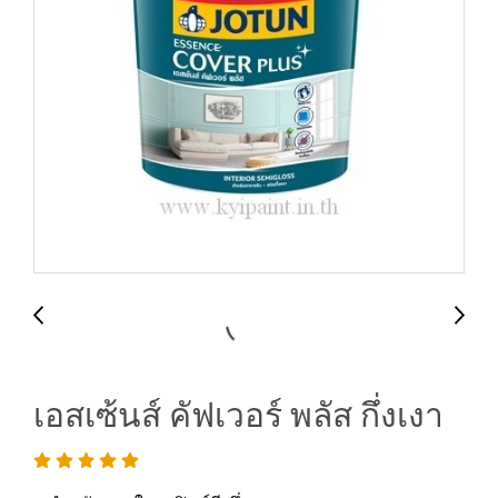
เอสเซ้นส์ คัฟเวอร์ พลัส กึ่งเงา