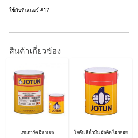
ใช้กับทินเนอร์ #17
สินค้าเกี่ยวข้อง
เพนการ์ด อีนาเมล
โจตัน สีน้ำมัน อัลคิด ไฮกลอส