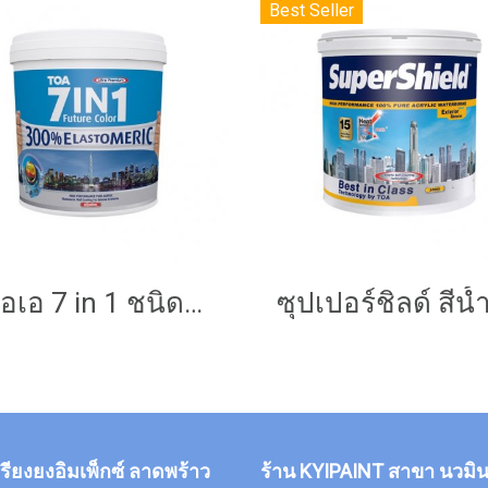
Best Seller
ทีโอเอ 7 in 1 ชนิดกึ่งเนียน
กรียงยงอิมเพ็กซ์ ลาดพร้าว
ร้าน KYIPAINT สาขา นวมิน