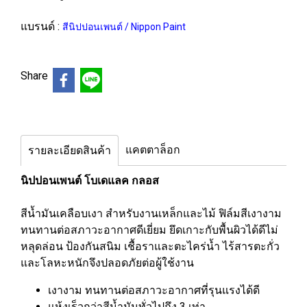
แบรนด์ :
สีนิปปอนเพนต์ / Nippon Paint
Share
แคตตาล็อก
รายละเอียดสินค้า
นิปปอนเพนต์ โบเดแลค กลอส
สีน้ำมันเคลือบเงา สำหรับงานเหล็กและไม้ ฟิล์มสีเงางาม
ทนทานต่อสภาวะอากาศดีเยี่ยม ยึดเกาะกับพื้นผิวได้ดีไม่
หลุดล่อน ป้องกันสนิม เชื้อราและตะไคร่น้ำ ไร้สารตะกั่ว
และโลหะหนักจึงปลอดภัยต่อผู้ใช้งาน
เงางาม ทนทานต่อสภาวะอากาศที่รุนแรงได้ดี
แห้งเร็วกว่าสีน้ำมันทั่วไปถึง 3 เท่า