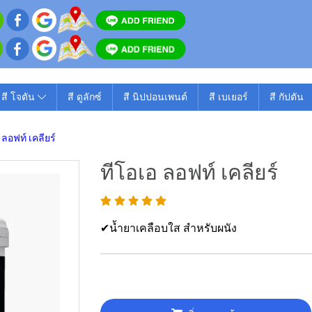
สี โจตัน
สี ดูลักซ์
สี นิปปอนเพนต์
สี เบเยอร์
สี กัปตัน
 ลอฟท์ เคลียร์
ทีโอเอ ลอฟท์ เคลียร์
✔น้ำยาเคลือบใส สำหรับผนัง