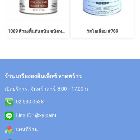
1069 สีรองพื้นกันสนิม ชนิดทนงานหนัก
รัสโอเลี่ยม #769
ร้าน เกรียงยงอิมเพ็กซ์ ลาดพร้าว
เปิดบริการ : จันทร์-เสาร์: 8.00 - 17.00 น
02 530 0538
Line ID : @kyipaint
แผนที่ร้าน