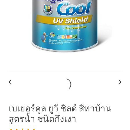
เบเยอร์คูล ยูวี ชิลด์ สีทาบ้าน
สูตรน้ำ ชนิดกึ่งเงา