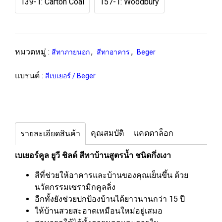
139-1: Carton Coal
157-1: Woodbury
หมวดหมู่ :
,
,
สีทาภายนอก
สีทาอาคาร
Beger
แบรนด์ :
สีเบเยอร์ / Beger
คุณสมบัติ
แคตตาล็อก
รายละเอียดสินค้า
เบเยอร์คูล ยูวี ชิลด์ สีทาบ้านสูตรน้ำ ชนิดกึ่งเงา
สีที่ช่วยให้อาคารและบ้านของคุณเย็นขึ้น ด้วย
นวัตกรรมเซรามิกคูลลิ่ง
อีกทั้งยังช่วยปกป้องบ้านได้ยาวนานกว่า 15 ปี
ให้บ้านสวยสะอาดเหมือนใหม่อยู่เสมอ