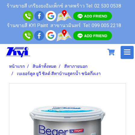
ร้านขายสี
เกรียงยงอิมเพ็กซ์ ลาดพร้าว
Tel: 02 530 0538
ร้านขายสี KYI Paint สาขานวมินทร์
Tel: 099 005 2218
หน้าแรก
สินค้าทั้งหมด
สีทาภายนอก
เบเยอร์คูล ยูวี ชิลด์ สีทาบ้านสูตรน้ำ ชนิดกึ่งเงา