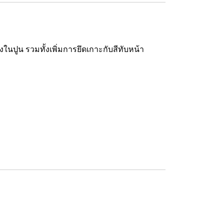
ในปูน รวมทั้งเพิ่มการยึดเกาะกับสีทับหน้า