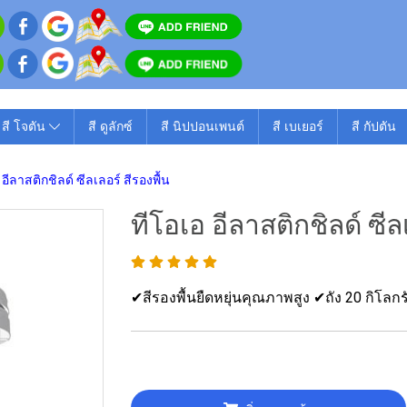
สี โจตัน
สี ดูลักซ์
สี นิปปอนเพนต์
สี เบเยอร์
สี กัปตัน
 อีลาสติกชิลด์ ซีลเลอร์ สีรองพื้น
ทีโอเอ อีลาสติกชิลด์ ซีล
✔สีรองพื้นยืดหยุ่นคุณภาพสูง ✔ถัง 20 กิโลกร