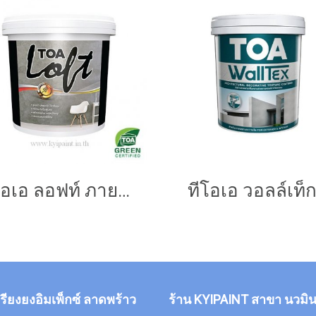
ทีโอเอ ลอฟท์ ภายนอก
ทีโอเอ วอลล์เท็ก
กรียงยงอิมเพ็กซ์ ลาดพร้าว
ร้าน KYIPAINT สาขา นวมิน