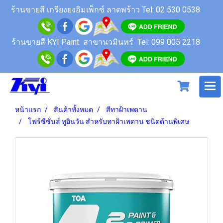
ร้านขายสี
เกรียงยงอิมเพ็กซ์ ลาดพร้าว
Tel: 02 530 0538
ร้านขายสี KYI Paint สาขานวมินทร์
Tel: 099 005 2218
หน้าแรก
สินค้าทั้งหมด
สีทาฝ้าเพดาน
โฟร์ซีซั่นส์ ทูอินวัน สำหรับทาฝ้าเพดาน ชนิดด้านพิเศษ