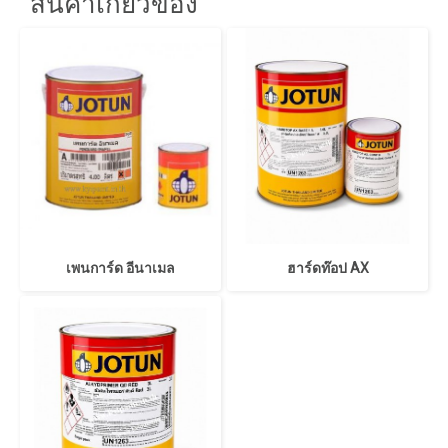
สินค้าเกี่ยวข้อง
เพนการ์ด อีนาเมล
ฮาร์ดท๊อป AX