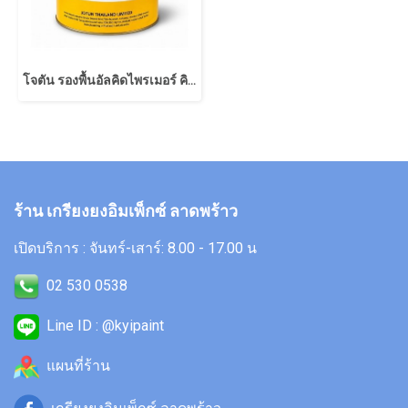
โจตัน รองพื้นอัลคิดไพรเมอร์ คิวดี
ร้าน เกรียงยงอิมเพ็กซ์ ลาดพร้าว
เปิดบริการ : จันทร์-เสาร์: 8.00 - 17.00 น
02 530 0538
Line ID : @kyipaint
แผนที่ร้าน