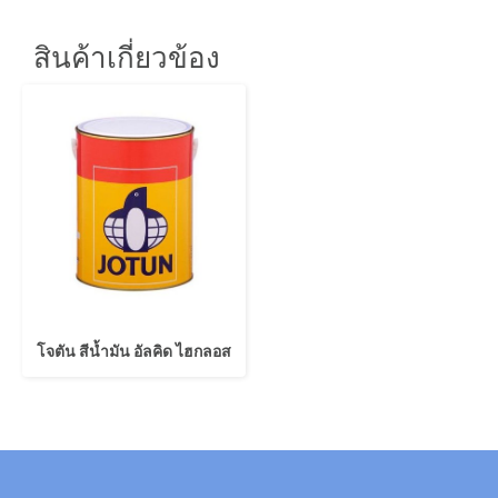
สินค้าเกี่ยวข้อง
โจตัน สีน้ำมัน อัลคิด ไฮกลอส