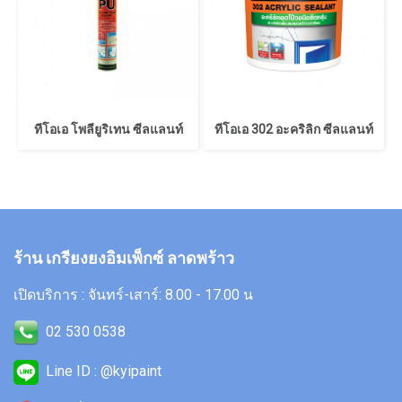
ทีโอเอ โพลียูริเทน ซีลแลนท์
ทีโอเอ 302 อะคริลิก ซีลแลนท์
ร้าน เกรียงยงอิมเพ็กซ์ ลาดพร้าว
เปิดบริการ : จันทร์-เสาร์: 8.00 - 17.00 น
02 530 0538
Line ID : @kyipaint