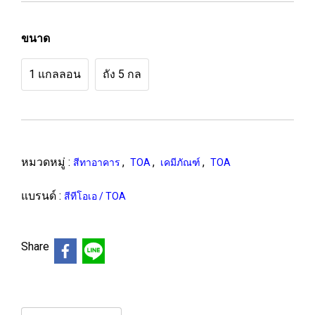
ขนาด
1 แกลลอน
ถัง 5 กล
หมวดหมู่ :
,
,
,
สีทาอาคาร
TOA
เคมีภัณฑ์
TOA
แบรนด์ :
สีทีโอเอ / TOA
Share