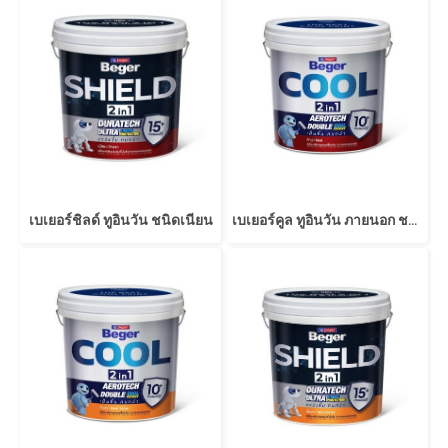
เบเยอร์ชิลด์ ทูอินวัน ชนิดเนียน
เบเยอร์คูล ทูอินวัน ภายนอก ชนิดด้าน