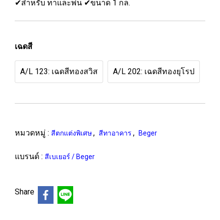
✔สำหรับ ทาและพ่น ✔ขนาด 1 กล.
เฉดสี
A/L 123: เฉดสีทองสวิส
A/L 202: เฉดสีทองยุโรป
หมวดหมู่ :
,
,
สีตกแต่งพิเศษ
สีทาอาคาร
Beger
แบรนด์ :
สีเบเยอร์ / Beger
Share