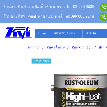
ร้านขายสี
เกรียงยงอิมเพ็กซ์ ลาดพร้าว
Tel: 02 530 0538
ร้านขายสี KYI Paint สาขานวมินทร์
Tel: 099 005 2218
Home
หมวดหมู่สินค้า
สี TOA
หน้าแรก
สินค้าทั้งหมด
สีทนความร้อน
สีทน
Pre-Order